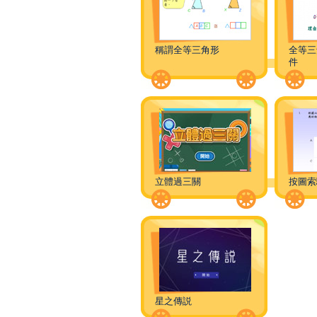
稱謂全等三角形
全等三
件
立體過三關
按圖索
星之傳説