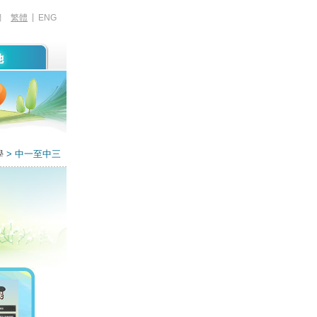
|
們
繁體
ENG
學
> 中一至中三