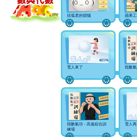
括弧君的煩惱
蘋果工
雪人來了
指數氣
指數氣功 - 高速綜合訓
雪人再
練場