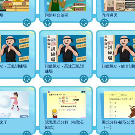
場
同類項自治區
救救災民
功 - 正氣訓練場
指數氣功 - 高速正氣訓
指數氣功 - 綜合訓
練場
來了
認識因式分解（抽取公
因式分解-抽取公因
因式）
（一）