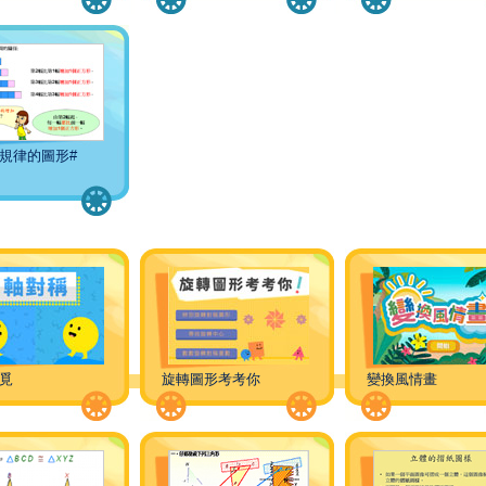
規律的圖形#
覓
旋轉圖形考考你
變換風情畫