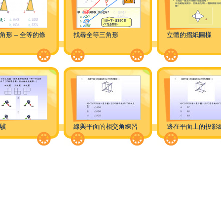
角形 – 全等的條
找尋全等三角形
立體的摺紙圖樣
驥
線與平面的相交角練習
邊在平面上的投影