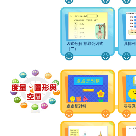
因式分解-抽取公因式
具排列
（二）
處處是對稱
尋尋覓